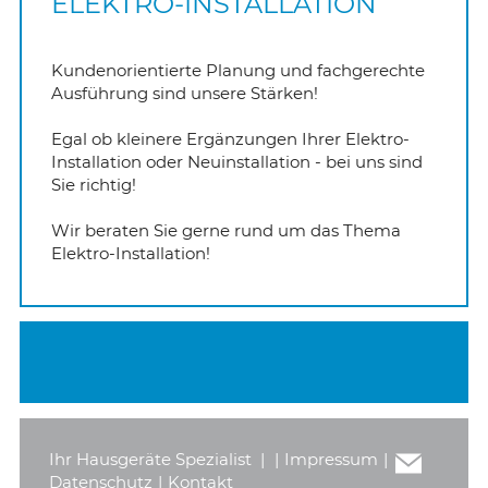
ELEKTRO-INSTALLATION
INTERNET/NETZWERK
BRANDSCHUTZ/FUNKTIONSERHALT
Siemens
Kundenorientierte Planung und fachgerechte
Ausführung sind unsere Stärken!
SPRECHANLAGEN
NOTBELEUCHTUNG
Siemens
Egal ob kleinere Ergänzungen Ihrer Elektro-
Installation oder Neuinstallation - bei uns sind
WARMWASSERBEREITUNG
ECHECK
Sie richtig!
BAUSTELLENVERTEILER
GERÄTEPRÜFUNGEN
Wir beraten Sie gerne rund um das Thema
Elektro-Installation!
RWA-PRÜFUNGEN
NETZWERKTECHNIK/GLASFASER
BAUSTELLENVERTEILER
Ihr Hausgeräte Spezialist
|
|
Impressum
|
Datenschutz
|
Kontakt