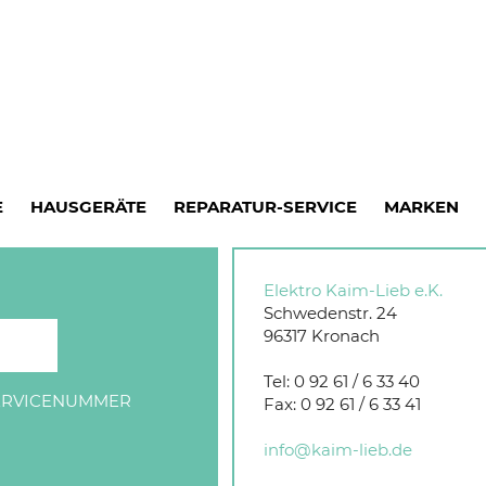
E
HAUSGERÄTE
REPARATUR-SERVICE
MARKEN
Elektro Kaim-Lieb e.K.
Schwedenstr. 24
96317
Kronach
Tel:
0 92 61 / 6 33 40
SERVICENUMMER
Fax:
0 92 61 / 6 33 41
info@kaim-lieb.de