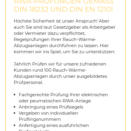
RWA-PRÜFUNGEN GEMÄSS
DIN 18232 UND DIN EN 1210!
INTERNET/NETZWERK
BRANDSCHUTZ/FUNKTIONSERHALT
Siemens
Höchste Sicherheit ist unser Anspruch! Aber
auch Sie sind laut Gesetzgeber als Arbeitgeber
SPRECHANLAGEN
NOTBELEUCHTUNG
Siemens
oder Vermieter dazu verpflichtet,
Regelprüfungen Ihrer Rauch-Wärme-
Abzugsanlagen durchführen zu lassen. Hier
WARMWASSERBEREITUNG
ECHECK
kommen wir ins Spiel, um Sie zu unterstützen:
BAUSTELLENVERTEILER
GERÄTEPRÜFUNGEN
Jährlich Prüfen wir für unsere zufriedenen
Kunden rund 100 Rauch-Wärme-
Abzugsanlagen durch unser ausgebildetes
RWA-PRÜFUNGEN
Prüfpersonal.
NETZWERKTECHNIK/GLASFASER
Fachgerechte Prüfung Ihrer elektrischen
oder peumatischen RWA-Anlage
Anbringung eines Prüfsiegels
BAUSTELLENVERTEILER
Vergeben von individuellen
Prüflingsnummern
Anfertigung eines ausführlichen