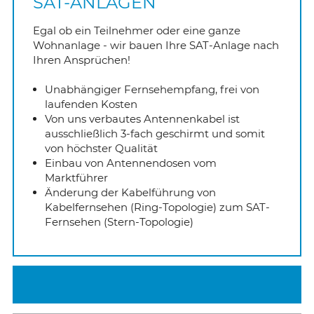
SAT-ANLAGEN
Egal ob ein Teilnehmer oder eine ganze
INTERNET/NETZWERK
BRANDSCHUTZ/FUNKTIONSERHALT
Siemens
Wohnanlage - wir bauen Ihre SAT-Anlage nach
Ihren Ansprüchen!
SPRECHANLAGEN
NOTBELEUCHTUNG
Siemens
Unabhängiger Fernsehempfang, frei von
laufenden Kosten
WARMWASSERBEREITUNG
ECHECK
Von uns verbautes Antennenkabel ist
ausschließlich 3-fach geschirmt und somit
BAUSTELLENVERTEILER
GERÄTEPRÜFUNGEN
von höchster Qualität
Einbau von Antennendosen vom
Marktführer
RWA-PRÜFUNGEN
Änderung der Kabelführung von
Kabelfernsehen (Ring-Topologie) zum SAT-
NETZWERKTECHNIK/GLASFASER
Fernsehen (Stern-Topologie)
BAUSTELLENVERTEILER