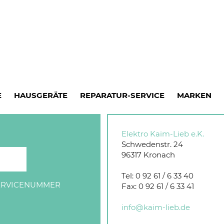
E
HAUSGERÄTE
REPARATUR-SERVICE
MARKEN
Elektro Kaim-Lieb e.K.
Schwedenstr. 24
96317
Kronach
Tel:
0 92 61 / 6 33 40
SERVICENUMMER
Fax:
0 92 61 / 6 33 41
info@kaim-lieb.de