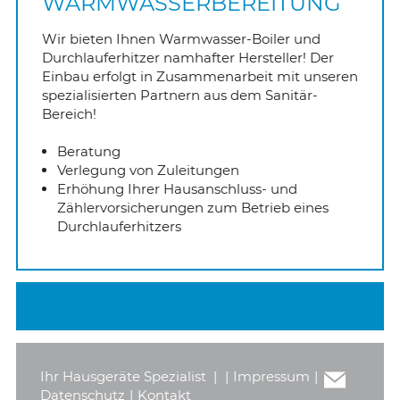
WARMWASSERBEREITUNG
Wir bieten Ihnen Warmwasser-Boiler und
INTERNET/NETZWERK
BRANDSCHUTZ/FUNKTIONSERHALT
Siemens
Durchlauferhitzer namhafter Hersteller! Der
Einbau erfolgt in Zusammenarbeit mit unseren
SPRECHANLAGEN
NOTBELEUCHTUNG
Siemens
spezialisierten Partnern aus dem Sanitär-
Bereich!
WARMWASSERBEREITUNG
ECHECK
Beratung
Verlegung von Zuleitungen
BAUSTELLENVERTEILER
GERÄTEPRÜFUNGEN
Erhöhung Ihrer Hausanschluss- und
Zählervorsicherungen zum Betrieb eines
Durchlauferhitzers
RWA-PRÜFUNGEN
NETZWERKTECHNIK/GLASFASER
BAUSTELLENVERTEILER
Ihr Hausgeräte Spezialist
|
|
Impressum
|
Datenschutz
|
Kontakt